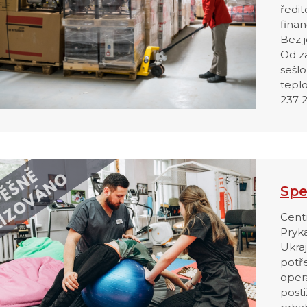
ředi
fina
Bez 
Od za
sešl
teplo
237 
Spe
Cent
Pryka
Ukra
potře
oper
post