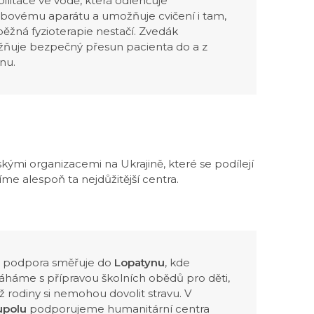
ilitace ve vodě, která odlehčuje
bovému aparátu a umožňuje cvičení i tam,
ěžná fyzioterapie nestačí. Zvedák
ňuje bezpečný přesun pacienta do a z
nu.
kými organizacemi na Ukrajině, které se podílejí
e alespoň ta nejdůžitější centra.
 podpora směřuje do
Lopatynu
, kde
háme s přípravou školních obědů pro děti,
hž rodiny si nemohou dovolit stravu. V
upolu
podporujeme humanitární centra