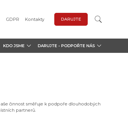
a
GDPR
Kontakty
DARUJTE
KDO JSME
DARUJTE - PODPOŘTE NÁS
 Naše činnost směřuje k podpoře dlouhodobých
místních partnerů.