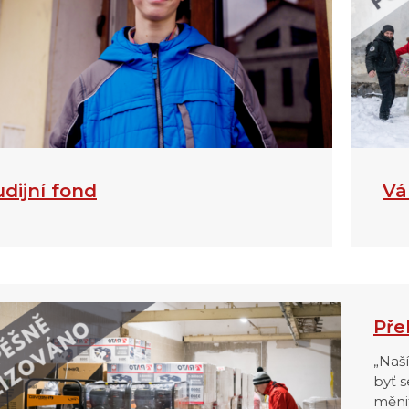
udijní fond
Vá
Pře
„Naš
byť s
měnit