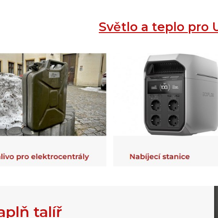
Světlo a teplo pro 
plň talíř