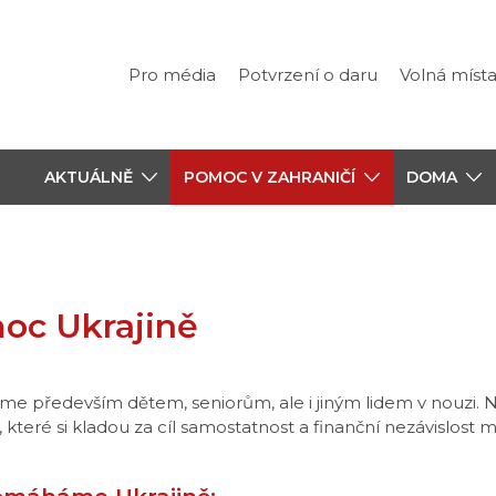
Pro média
Potvrzení o daru
Volná míst
AKTUÁLNĚ
POMOC V ZAHRANIČÍ
DOMA
oc Ukrajině
 především dětem, seniorům, ale i jiným lidem v nouzi.
, které si kladou za cíl samostatnost a finanční nezávislost 