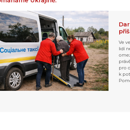
omáháme Ukrajině:
Dar
přiš
Ve v
lidí 
omez
právě
pro 
k po
Pomo