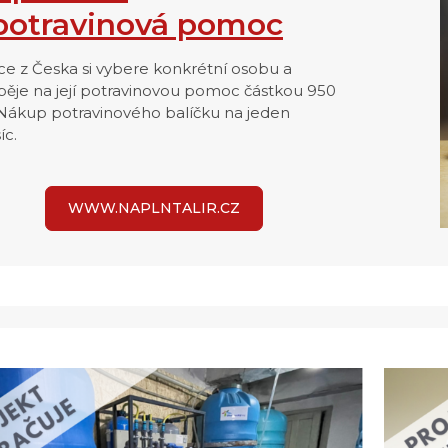
 potravinová pomoc
ce z Česka si vybere konkrétní osobu a
spěje na její potravinovou pomoc částkou 950
 Nákup potravinového balíčku na jeden
íc.
WWW.NAPLNTALIR.CZ