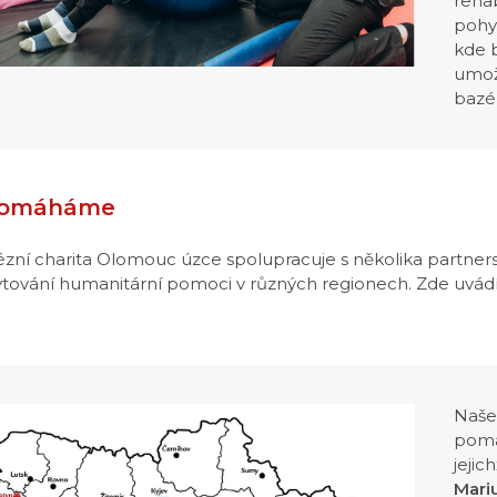
rehab
pohy
kde b
umož
bazé
pomáháme
ézní charita Olomouc úzce spolupracuje s několika partners
tování humanitární pomoci v různých regionech. Zde uvádím
Naše
pomá
jejic
Mari