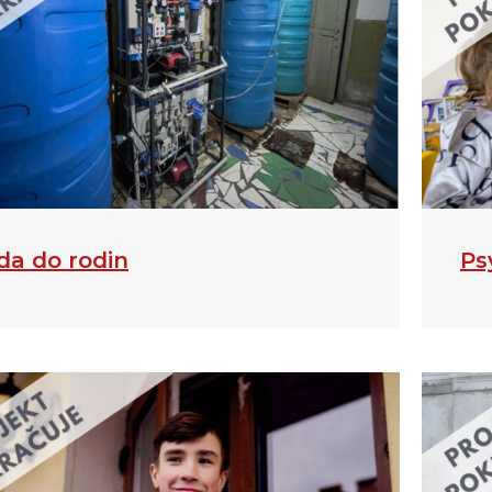
da do rodin
Ps