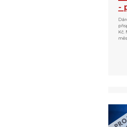
-
Dár
při
Kč.
měs