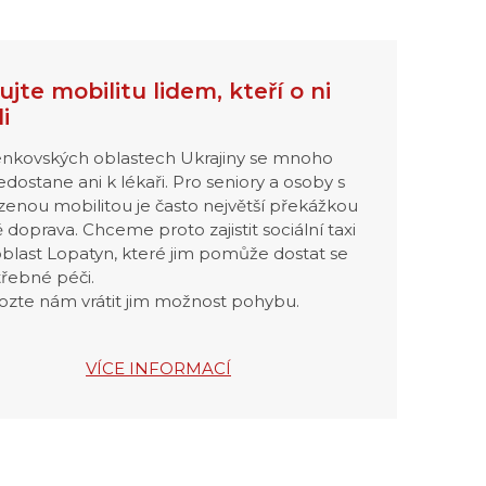
ujte mobilitu lidem, kteří o ni
li
enkovských oblastech Ukrajiny se mnoho
nedostane ani k lékaři. Pro seniory a osoby s
enou mobilitou je často největší překážkou
 doprava. Chceme proto zajistit sociální taxi
oblast Lopatyn, které jim pomůže dostat se
třebné péči.
zte nám vrátit jim možnost pohybu.
VÍCE INFORMACÍ