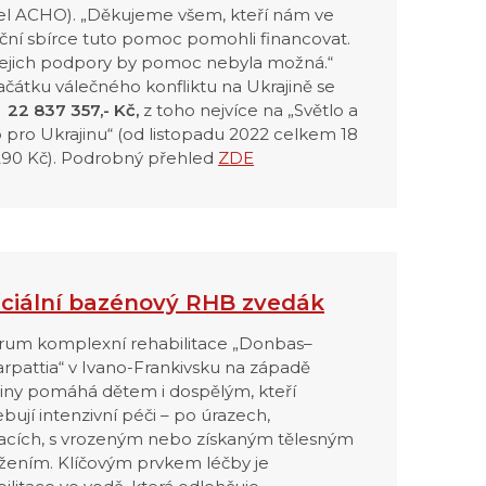
tel ACHO). „Děkujeme všem, kteří nám ve
nční sbírce tuto pomoc pomohli financovat.
jejich podpory by pomoc nebyla možná.“
čátku válečného konfliktu na Ukrajině se
o
22 837 357,- Kč,
z toho nejvíce na „Světlo a
 pro Ukrajinu“ (od listopadu 2022 celkem 18
290 Kč). Podrobný přehled
ZDE
ciální bazénový RHB zvedák
rum komplexní rehabilitace „Donbas–
rpattia“ v Ivano-Frankivsku na západě
jiny pomáhá dětem i dospělým, kteří
bují intenzivní péči – po úrazech,
acích, s vrozeným nebo získaným tělesným
ižením. Klíčovým prvkem léčby je