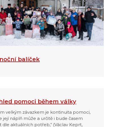
noční balíček
hled pomoci během války
ím velkým závazkem je kontinuita pomoci,
e její náplň může a určitě i bude časem
 dle aktuálních potřeb,“ (Václav Keprt,